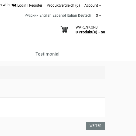
n with:
Login
|
Register
Produktvergleich (0)
Account
Русский
English
Español
Italian
Deutsch
$
WARENKORB
0 Produkt(e) - $0
Testimonial
WEITER