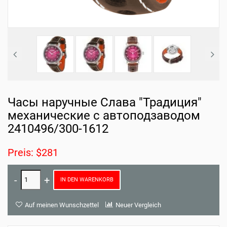
Часы наручные Слава "Традиция"
механические с автоподзаводом
2410496/300-1612
Preis: $281
IN DEN WARENKORB
Auf meinen Wunschzettel
Neuer Vergleich