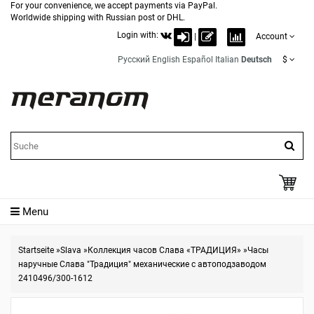
For your convenience, we accept payments via PayPal.
Worldwide shipping with Russian post or DHL.
Login with:
|
Account
Русский
English
Español
Italian
Deutsch
$
Menu
Startseite
»
Slava
»
Коллекция часов Слава «ТРАДИЦИЯ»
»
Часы
наручные Слава "Традиция" механические с автоподзаводом
2410496/300-1612