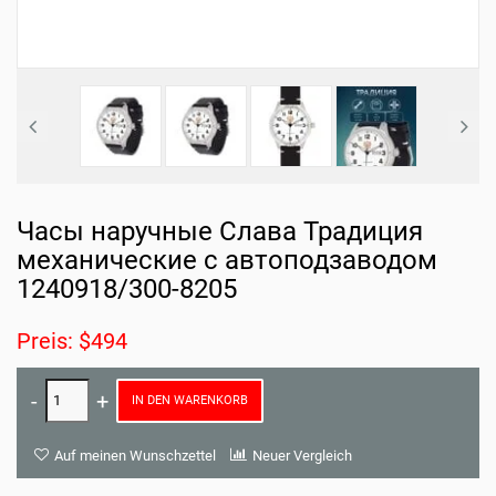
Часы наручные Слава Традиция
механические с автоподзаводом
1240918/300-8205
Preis: $494
IN DEN WARENKORB
Auf meinen Wunschzettel
Neuer Vergleich