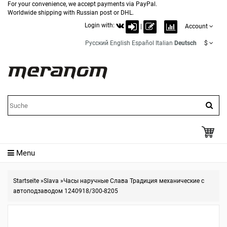
For your convenience, we accept payments via PayPal.
Worldwide shipping with Russian post or DHL.
Login with:
|
Account
Русский
English
Español
Italian
Deutsch
$
Menu
Startseite
»
Slava
»
Часы наручные Слава Традиция механические с
автоподзаводом 1240918/300-8205