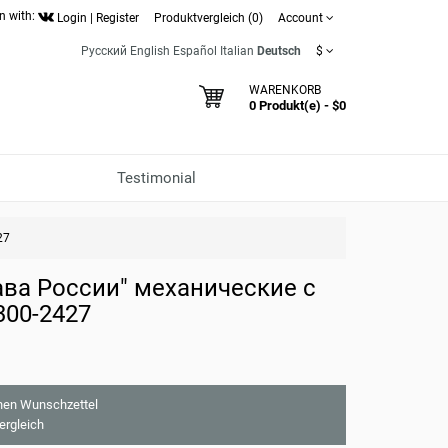
n with:
Login
|
Register
Produktvergleich (0)
Account
Русский
English
Español
Italian
Deutsch
$
WARENKORB
0 Produkt(e) - $0
Testimonial
27
ва России" механические с
300-2427
nen Wunschzettel
ergleich