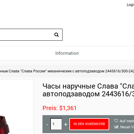
Logi
Information
чные Слава "Слава России" механические с автоподзаводом 2443616/300-24
Часы наручные Слава "Сла
автоподзаводом 2443616/
Preis: $1,361
Auf mei
IN DEN WARENKORB
Neuer V