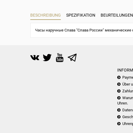
BESCHREIBUNG
SPEZIFIKATION
BEURTEILUNGEN 
Часы наручные Слава "Слава России" механические 
INFORM
Payme
Über 
Zahlu
Warum 
Uhren.
Daten
Gesch
Uhren