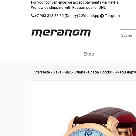
For your convenience, we accept payments via PayPal.
Worldwide shipping with Russian post or DHL.
+7-903-313-85-50
(Dmitry)
WhatsApp
Telegram
Shop
Startseite
»
Slava
»
Часы Слава «Слава России»
»
Часы нару