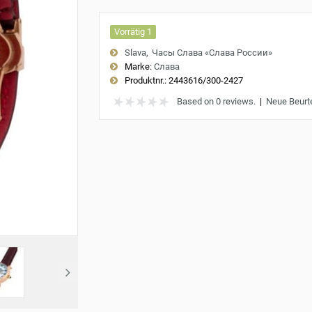
Vorrätig 1
Slava
Часы Слава «Слава России»
Marke:
Слава
Produktnr.:
2443616/300-2427
Based on 0 reviews.
|
Neue Beurt