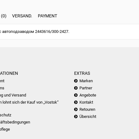
(0)
VERSAND.
PAYMENT
с автоподзаводом 2443616/300-2427.
ATIONEN
EXTRAS
nt
Marken
uns
Partner
ng und Versand
Angebote
lohnt sich der Kauf von „Vostok“
Kontakt
Retouren
schutz
Übersicht
äftsbedingungen
pflege