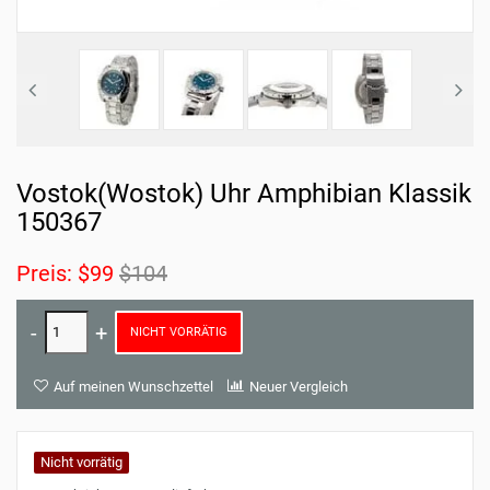
Vostok(Wostok) Uhr Amphibian Klassik
150367
Preis:
$99
$104
NICHT VORRÄTIG
Auf meinen Wunschzettel
Neuer Vergleich
Nicht vorrätig