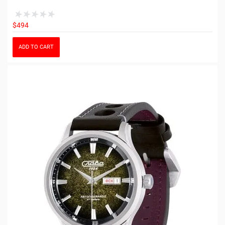
$494
ADD TO CART