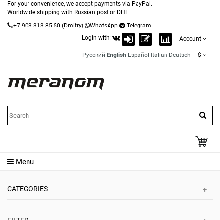
For your convenience, we accept payments via PayPal.
Worldwide shipping with Russian post or DHL.
+7-903-313-85-50
(Dmitry)
WhatsApp
Telegram
Login with:
|
Account
Русский
English
Español
Italian
Deutsch
$
Menu
CATEGORIES