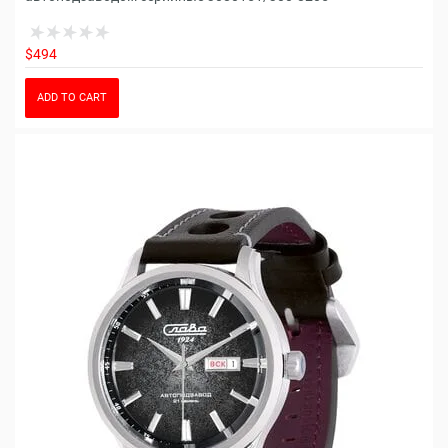
$494
ADD TO CART