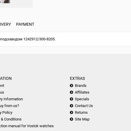
IVERY
PAYMENT
подзаводом 1242912/300-8205.
ATION
EXTRAS
nt
Brands
 us
Affiliates
ry Information
Specials
uy from us?
Contact Us
y Policy
Returns
 & Conditions
Site Map
ction manual for Vostok watches