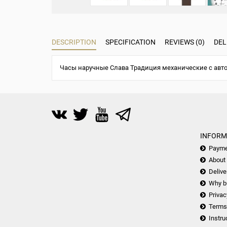
DESCRIPTION
SPECIFICATION
REVIEWS (0)
DEL
Часы наручные Слава Традиция механические с авто
INFORM
Payme
About
Delive
Why b
Privac
Terms
Instru