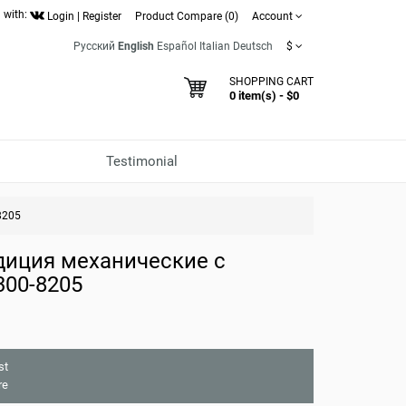
 with:
Login
|
Register
Product Compare (0)
Account
Русский
English
Español
Italian
Deutsch
$
SHOPPING CART
0 item(s) - $0
Testimonial
8205
диция механические с
300-8205
st
re