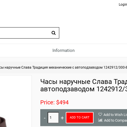
Login
Information
сы наручные Слава Традиция механические с автоподзаводом 1242912/300-
Часы наручные Слава Тра
автоподзаводом 1242912/
Price: $494
Add to Wish Li
ADD TO CART
Add to Compa