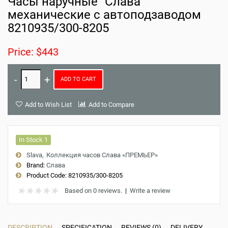
Часы наручные "Слава"
механические с автоподзаводом
8210935/300-8205
Price: $443
ADD TO CART
Add to Wish List
Add to Compare
In Stock 1
Slava
Коллекция часов Слава «ПРЕМЬЕР»
Brand:
Слава
Product Code:
8210935/300-8205
Based on 0 reviews.
|
Write a review
DESCRIPTION
SPECIFICATION
REVIEWS (0)
DELIVERY