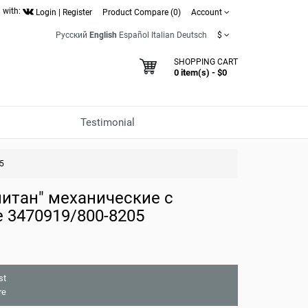
 with:
Login
|
Register
Product Compare (0)
Account
Русский
English
Español
Italian
Deutsch
$
SHOPPING CART
0 item(s) - $0
Testimonial
5
итан" механические с
 3470919/800-8205
st
re