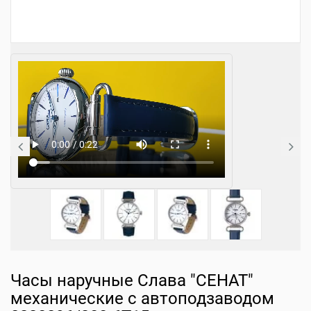
Часы наручные Слава "СЕНАТ"
механические с автоподзаводом