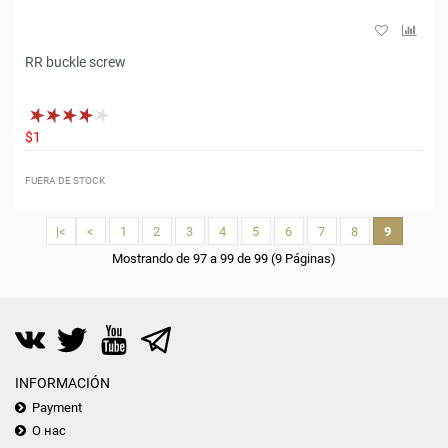
RR buckle screw
$1
FUERA DE STOCK
|<
<
1
2
3
4
5
6
7
8
9
Mostrando de 97 a 99 de 99 (9 Páginas)
INFORMACIÓN
Payment
О нас