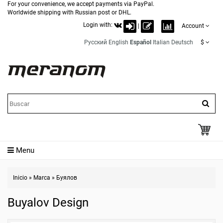
For your convenience, we accept payments via PayPal.
Worldwide shipping with Russian post or DHL.
Login with:
|
Account
Русский
English
Español
Italian
Deutsch
$
Menu
Inicio
»
Marca
»
Буялов
Buyalov Design