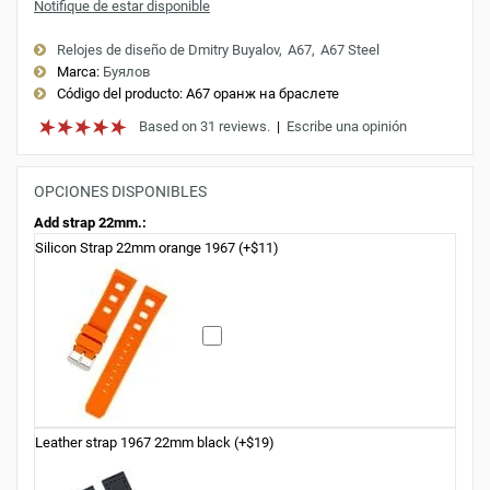
Notifique de estar disponible
Relojes de diseño de Dmitry Buyalov
A67
A67 Steel
Marca:
Буялов
Código del producto:
A67 оранж на браслете
Based on 31 reviews.
|
Escribe una opinión
OPCIONES DISPONIBLES
Add strap 22mm.:
Silicon Strap 22mm orange 1967 (+$11)
Leather strap 1967 22mm black (+$19)