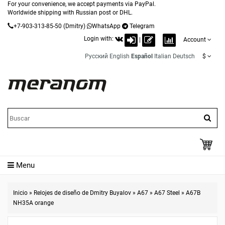
For your convenience, we accept payments via PayPal.
Worldwide shipping with Russian post or DHL.
+7-903-313-85-50
(Dmitry)
WhatsApp
Telegram
Login with:
|
Account
Русский
English
Español
Italian
Deutsch
$
Menu
Inicio
»
Relojes de diseño de Dmitry Buyalov
»
A67
»
A67 Steel
»
A67B
NH35A orange