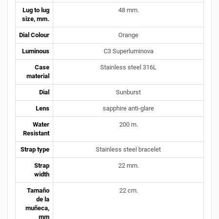
Lug to lug
48 mm.
size, mm.
Dial Colour
Orange
Luminous
C3 Superluminova
Case
Stainless steel 316L
material
Dial
Sunburst
Lens
sapphire anti-glare
Water
200 m.
Resistant
Strap type
Stainless steel bracelet
Strap
22 mm.
width
Tamaño
22 cm.
de la
muñeca,
mm