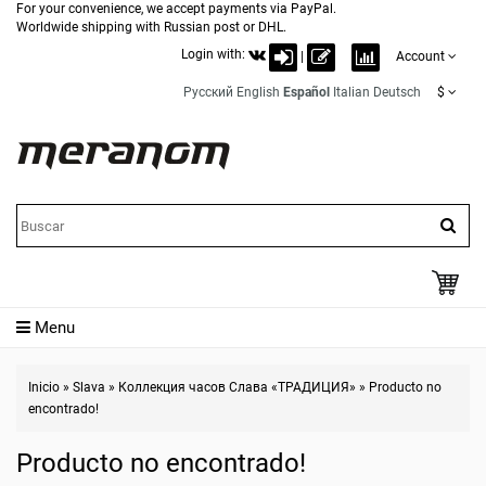
For your convenience, we accept payments via PayPal.
Worldwide shipping with Russian post or DHL.
Login with:
|
Account
Русский
English
Español
Italian
Deutsch
$
Menu
Inicio
»
Slava
»
Коллекция часов Слава «ТРАДИЦИЯ»
»
Producto no
encontrado!
Producto no encontrado!