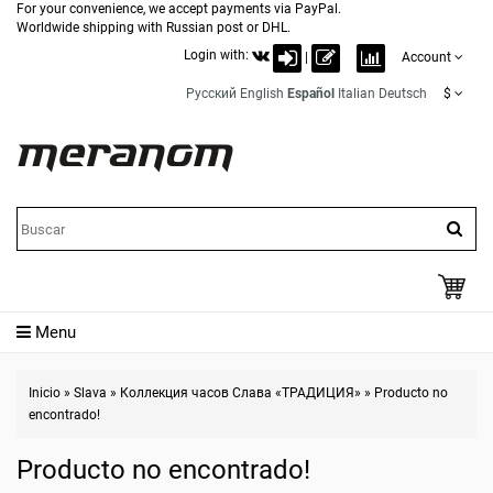
For your convenience, we accept payments via PayPal.
Worldwide shipping with Russian post or DHL.
Login with:
|
Account
Русский
English
Español
Italian
Deutsch
$
Menu
Inicio
»
Slava
»
Коллекция часов Слава «ТРАДИЦИЯ»
»
Producto no
encontrado!
Producto no encontrado!