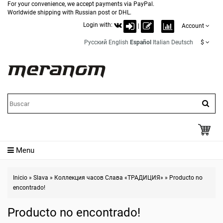
For your convenience, we accept payments via PayPal.
Worldwide shipping with Russian post or DHL.
Login with:
|
Account
Русский
English
Español
Italian
Deutsch
$
Menu
Inicio
»
Slava
»
Коллекция часов Слава «ТРАДИЦИЯ»
»
Producto no
encontrado!
Producto no encontrado!