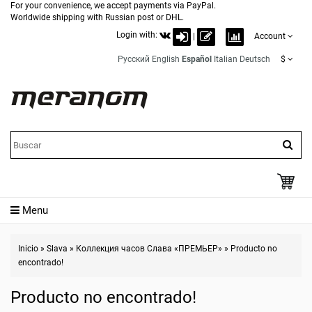
For your convenience, we accept payments via PayPal.
Worldwide shipping with Russian post or DHL.
Login with:
|
Account
Русский
English
Español
Italian
Deutsch
$
Menu
Inicio
»
Slava
»
Коллекция часов Слава «ПРЕМЬЕР»
»
Producto no
encontrado!
Producto no encontrado!