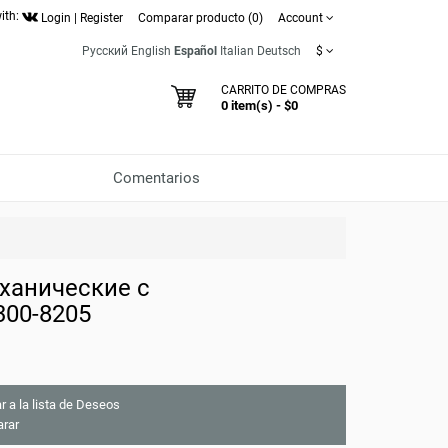
ith:
Login
|
Register
Comparar producto (0)
Account
Русский
English
Español
Italian
Deutsch
$
CARRITO DE COMPRAS
0 item(s) - $0
Comentarios
ханические с
300-8205
r a la lista de Deseos
rar