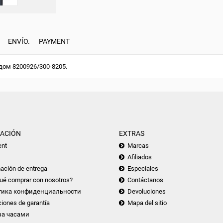
ENVÍO.
PAYMENT
дом 8200926/300-8205.
ACIÓN
EXTRAS
nt
Marcas
Afiliados
ación de entrega
Especiales
ué comprar con nosotros?
Contáctanos
тика конфиденциальности
Devoluciones
iones de garantía
Mapa del sitio
за часами