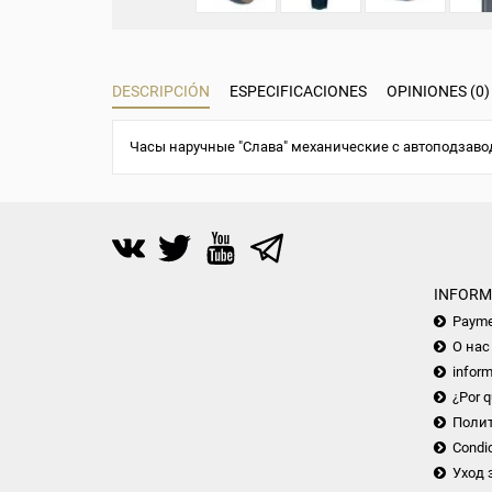
DESCRIPCIÓN
ESPECIFICACIONES
OPINIONES (0)
Часы наручные "Слава" механические с автоподзаво
INFORM
Payme
О нас
inform
¿Por q
Поли
Condic
Уход 