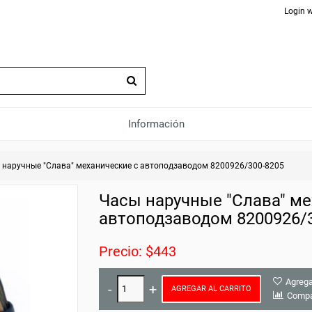
Login w
Información
 наручные "Слава" механические с автоподзаводом 8200926/300-8205
Часы наручные "Слава" ме
автоподзаводом 8200926/
Precio: $443
Agrega
AGREGAR AL CARRITO
Compa