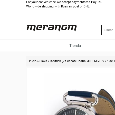
For your convenience, we accept payments via PayPal.
Worldwide shipping with Russian post or DHL.
Tienda
Inicio
»
Slava
»
Коллекция часов Слава «ПРЕМЬЕР»
»
Часы