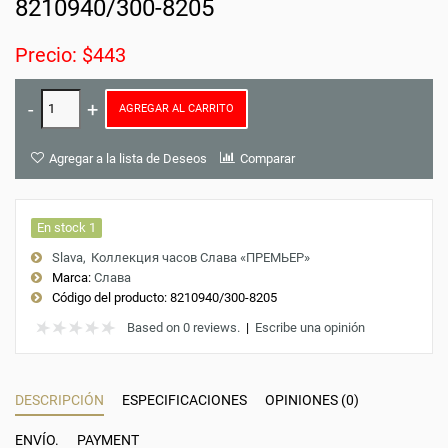
8210940/300-8205
Precio: $443
AGREGAR AL CARRITO
Agregar a la lista de Deseos
Comparar
En stock 1
Slava
Коллекция часов Слава «ПРЕМЬЕР»
Marca:
Слава
Código del producto:
8210940/300-8205
Based on 0 reviews.
|
Escribe una opinión
DESCRIPCIÓN
ESPECIFICACIONES
OPINIONES (0)
ENVÍO.
PAYMENT