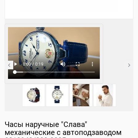
Часы наручные "Слава"
механические с автоподзаводом