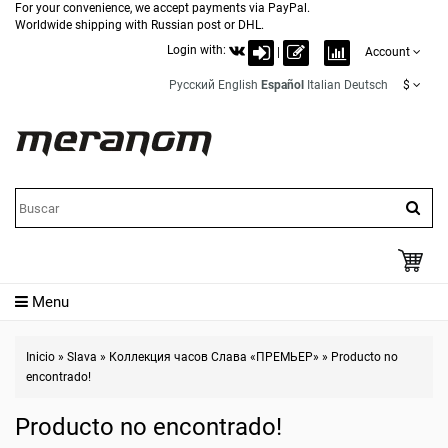
For your convenience, we accept payments via PayPal.
Worldwide shipping with Russian post or DHL.
Login with:
|
Account
Русский
English
Español
Italian
Deutsch
$
Menu
Inicio
»
Slava
»
Коллекция часов Слава «ПРЕМЬЕР»
»
Producto no
encontrado!
Producto no encontrado!