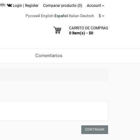
ith:
Login
|
Register
Comparar producto (0)
Account
Русский
English
Español
Italian
Deutsch
$
CARRITO DE COMPRAS
0 item(s) - $0
Comentarios
CONTINUAR