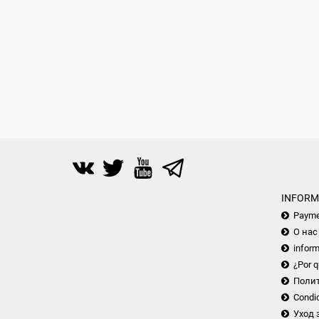
INFORM
Payme
О нас
inform
¿Por q
Поли
Condic
Уход 