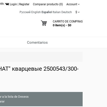
ith:
Login
|
Register
Comparar producto (0)
Account
Русский
English
Español
Italian
Deutsch
$
CARRITO DE COMPRAS
0 item(s) - $0
Comentarios
АТ" кварцевые 2500543/300-
r a la lista de Deseos
rar