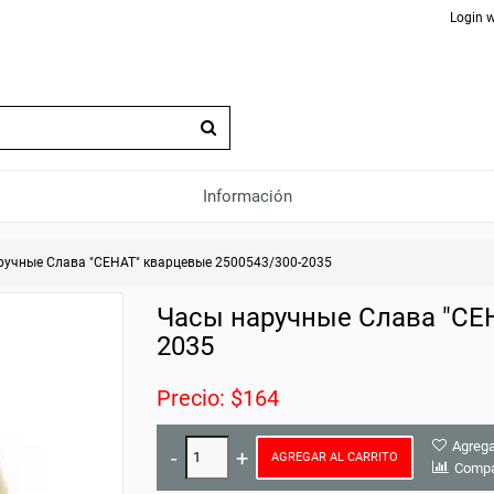
Login w
Información
ручные Слава "СЕНАТ" кварцевые 2500543/300-2035
Часы наручные Слава "СЕН
2035
Precio: $164
Agrega
AGREGAR AL CARRITO
Compa