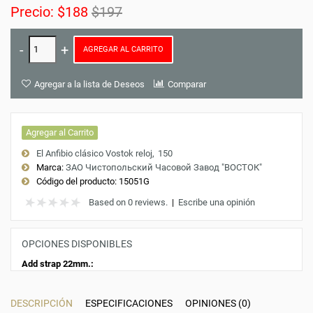
Precio:
$188
$197
AGREGAR AL CARRITO
Agregar a la lista de Deseos
Comparar
Agregar al Carrito
El Anfibio clásico Vostok reloj
150
Marca:
ЗАО Чистопольский Часовой Завод "ВОСТОК"
Código del producto:
15051G
Based on 0 reviews.
|
Escribe una opinión
OPCIONES DISPONIBLES
Add strap 22mm.:
DESCRIPCIÓN
ESPECIFICACIONES
OPINIONES (0)