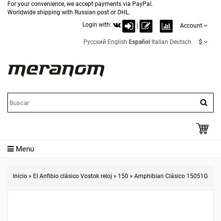
For your convenience, we accept payments via PayPal.
Worldwide shipping with Russian post or DHL.
Login with:
|
Account
Русский
English
Español
Italian
Deutsch
$
Menu
Inicio
»
El Anfibio clásico Vostok reloj
»
150
»
Amphibian Clásico 15051G