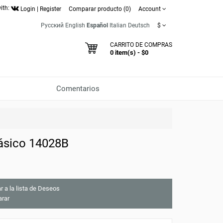
ith:
Login
|
Register
Comparar producto (0)
Account
Русский
English
Español
Italian
Deutsch
$
CARRITO DE COMPRAS
0 item(s) - $0
Comentarios
lásico 14028B
r a la lista de Deseos
rar