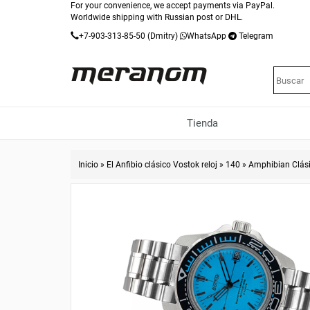
For your convenience, we accept payments via PayPal.
Worldwide shipping with Russian post or DHL.
+7-903-313-85-50
(Dmitry)
WhatsApp
Telegram
Tienda
Inicio
»
El Anfibio clásico Vostok reloj
»
140
»
Amphibian Clás