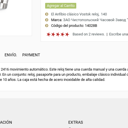
Agregar al Carrito
El Anfibio clásico Vostok reloj
140
Marca:
ЗАО Чистопольский Часовой Завод 
Código del producto:
14028B
Based on 2 reviews.
|
Escribe una
ENVÍO.
PAYMENT
416 movimiento automático. Este reloj tiene una cuerda manual y una cuerda au
. En un conjunto: reloj, pasaporte para un producto, embalaje clásico individual 
de 10 años. La caja está hecha de acero inoxidable de alta calidad.
ACIÓN
EXTRAS