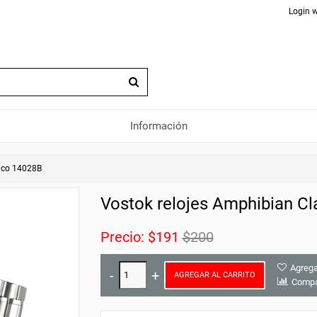
Login w
Información
ico 14028B
Vostok relojes Amphibian C
Precio:
$191
$200
Agrega
AGREGAR AL CARRITO
Compa