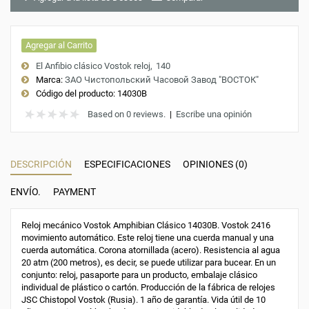
Agregar al Carrito
El Anfibio clásico Vostok reloj
140
Marca:
ЗАО Чистопольский Часовой Завод "ВОСТОК"
Código del producto:
14030B
Based on 0 reviews.
|
Escribe una opinión
DESCRIPCIÓN
ESPECIFICACIONES
OPINIONES (0)
ENVÍO.
PAYMENT
Reloj mecánico Vostok Amphibian Clásico 14030B. Vostok 2416
movimiento automático. Este reloj tiene una cuerda manual y una
cuerda automática. Corona atornillada (acero). Resistencia al agua
20 atm (200 metros), es decir, se puede utilizar para bucear. En un
conjunto: reloj, pasaporte para un producto, embalaje clásico
individual de plástico o cartón. Producción de la fábrica de relojes
JSC Chistopol Vostok (Rusia). 1 año de garantía. Vida útil de 10