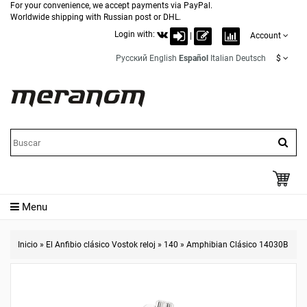
For your convenience, we accept payments via PayPal.
Worldwide shipping with Russian post or DHL.
Login with:
|
Account
Русский
English
Español
Italian
Deutsch
$
Menu
Inicio
»
El Anfibio clásico Vostok reloj
»
140
»
Amphibian Clásico 14030B