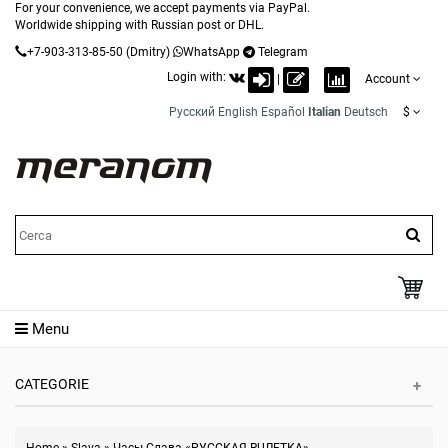
For your convenience, we accept payments via PayPal.
Worldwide shipping with Russian post or DHL.
+7-903-313-85-50
(Dmitry)
WhatsApp
Telegram
Login with:
|
Account
Русский
English
Español
Italian
Deutsch
$
Menu
CATEGORIE