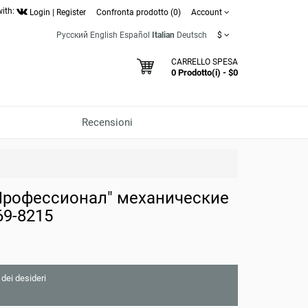
with:
Login
|
Register
Confronta prodotto (0)
Account
Русский
English
Español
Italian
Deutsch
$
CARRELLO SPESA
0 Prodotto(i) - $0
Recensioni
Профессионал" механические
9-8215
 dei desideri