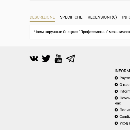
DESCRIZIONE
SPECIFICHE
RECENSIONI (0)
INF
Часы наручные Спецназ "Профессионал" механическ
INFORM
Payme
О нас
Inform
Почем
нас
Поли
Condiz
Уход 