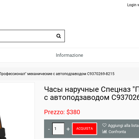
Login 
Informazione
Профессионал" механические с автоподзаводом С9370269-8215
Часы наручные Спецназ "
с автоподзаводом С937026
Prezzo: $380
Aggiungi alla lista
ACQUISTA
Confronta