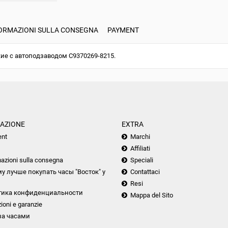
ORMAZIONI SULLA CONSEGNA
PAYMENT
ие с автоподзаводом С9370269-8215.
AZIONE
EXTRA
nt
Marchi
Affiliati
azioni sulla consegna
Speciali
у лучше покупать часы "Восток" у
Contattaci
Resi
тика конфиденциальности
Mappa del Sito
ioni e garanzie
за часами