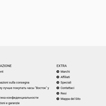
AZIONE
EXTRA
nt
Marchi
Affiliati
azioni sulla consegna
Speciali
у лучше покупать часы "Восток" у
Contattaci
Resi
тика конфиденциальности
Mappa del Sito
ioni e garanzie