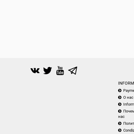
INFORM
Payme
О нас
Inform
Почем
нас
Поли
Condiz