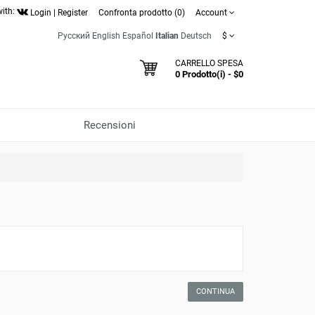
with:
Login
|
Register
Confronta prodotto (0)
Account
Русский
English
Español
Italian
Deutsch
$
CARRELLO SPESA
0 Prodotto(i) - $0
Recensioni
CONTINUA