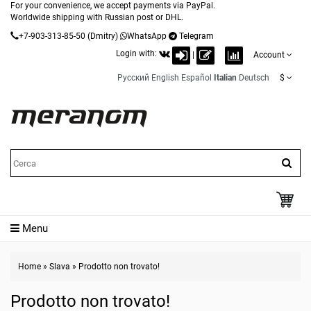
For your convenience, we accept payments via PayPal.
Worldwide shipping with Russian post or DHL.
+7-903-313-85-50
(Dmitry)
WhatsApp
Telegram
Login with:
|
Account
Русский
English
Español
Italian
Deutsch
$
Menu
Home
»
Slava
»
Prodotto non trovato!
Prodotto non trovato!