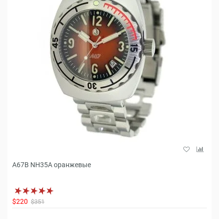
A67B NH35A оранжевые
$220
$351