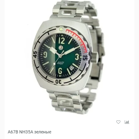
A67B NH35A зеленые