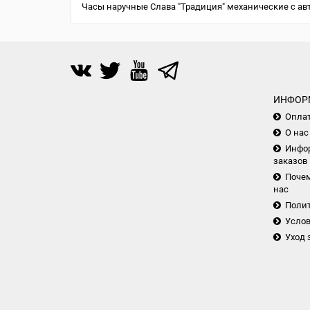
Часы наручные Слава "Традиция" механические с ав
ИНФОР
Опла
О нас
Инфор
заказов
Почем
нас
Поли
Услов
Уход 