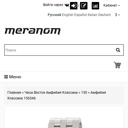
Войти через:
|
Кабинет
Русский
English
Español
Italian
Deutsch
$
Меню
Главная
»
Часы Восток Амфибия Классика
»
150
»
Амфибия
Классика 150346