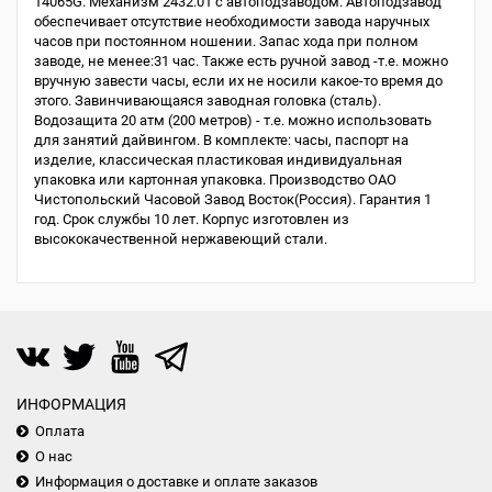
14065G. Механизм 2432.01 с автоподзаводом. Автоподзавод
обеспечивает отсутствие необходимости завода наручных
часов при постоянном ношении. Запас хода при полном
заводе, не менее:31 час. Также есть ручной завод -т.е. можно
вручную завести часы, если их не носили какое-то время до
этого. Завинчивающаяся заводная головка (сталь).
Водозащита 20 атм (200 метров) - т.е. можно использовать
для занятий дайвингом. В комплекте: часы, паспорт на
изделие, классическая пластиковая индивидуальная
упаковка или картонная упаковка. Производство ОАО
Чистопольский Часовой Завод Восток(Россия). Гарантия 1
год. Срок службы 10 лет. Корпус изготовлен из
высококачественной нержавеющий стали.
ИНФОРМАЦИЯ
Оплата
О нас
Информация о доставке и оплате заказов