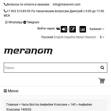
Вопросы по оплате и заказам:
info@meranom.com
+7 903 313-85-50
По техническим вопросам Дмитрий с 9:00 до 17:00
МСК
WhatsApp
Telegram
Войти через:
|
Кабинет
Русский
English
Español
Italian
Deutsch
$
Меню
Главная
»
Часы Восток Амфибия Классика
»
140
»
Амфибия
Классика 14065G