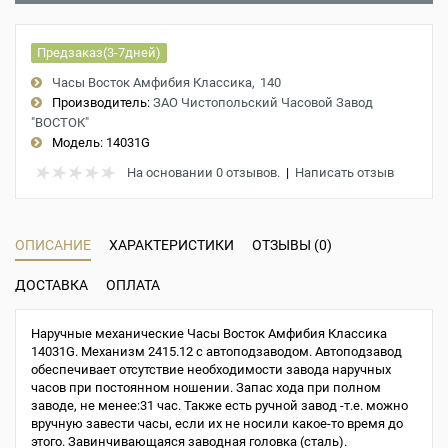
Предзаказ(3-7дней)
Часы Восток Амфибия Классика
140
Производитель:
ЗАО Чистопольский Часовой Завод
"ВОСТОК"
Модель:
14031G
На основании 0 отзывов.
|
Написать отзыв
ОПИСАНИЕ
ХАРАКТЕРИСТИКИ
ОТЗЫВЫ (0)
ДОСТАВКА
ОПЛАТА
Наручные механические Часы Восток Амфибия Классика
14031G. Механизм 2415.12 с автоподзаводом. Автоподзавод
обеспечивает отсутствие необходимости завода наручных
часов при постоянном ношении. Запас хода при полном
заводе, не менее:31 час. Также есть ручной завод -т.е. можно
вручную завести часы, если их не носили какое-то время до
этого. Завинчивающаяся заводная головка (сталь).