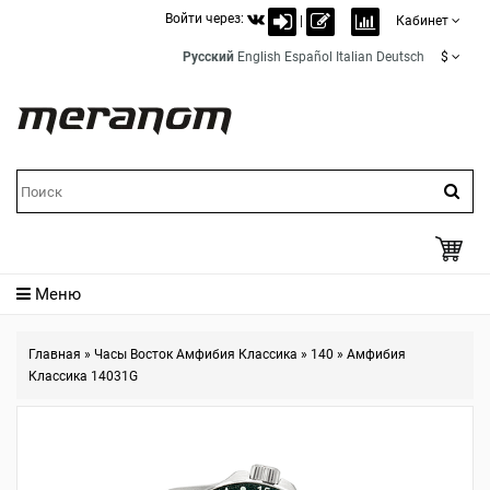
Войти через:
|
Кабинет
Русский
English
Español
Italian
Deutsch
$
Меню
Главная
»
Часы Восток Амфибия Классика
»
140
»
Амфибия
Классика 14031G