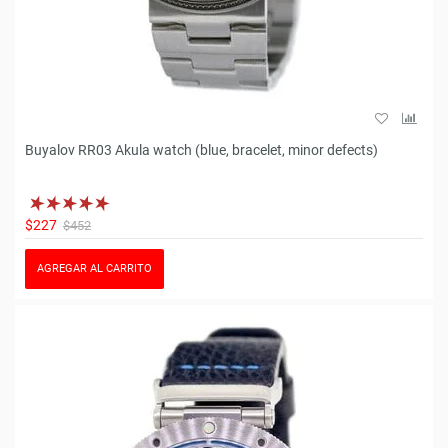
Buyalov RR03 Akula watch (blue, bracelet, minor defects)
$227
$452
AGREGAR AL CARRITO