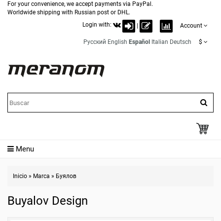
For your convenience, we accept payments via PayPal.
Worldwide shipping with Russian post or DHL.
Login with:
|
Account
Русский
English
Español
Italian
Deutsch
$
Menu
Inicio
»
Marca
»
Буялов
Buyalov Design