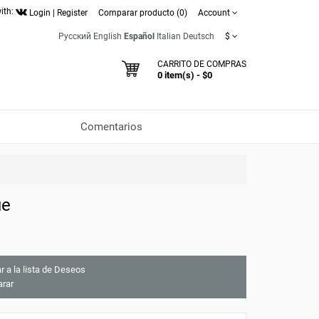
ith:
Login
|
Register
Comparar producto (0)
Account
Русский
English
Español
Italian
Deutsch
$
CARRITO DE COMPRAS
0 item(s) - $0
Comentarios
ue
r a la lista de Deseos
rar