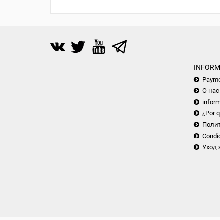
INFORM
Payme
О нас
inform
¿Por q
Поли
Condic
Уход 