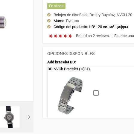
En stock
Relojes de diseño de Dmitry Buyalov
NVCH-20
Marca:
Буялов
Código del producto:
НВЧ-20 синий цифры
Based on 2 reviews.
|
Escribe una
OPCIONES DISPONIBLES
Add bracelet BD:
BD NVCh Bracelet (+$31)