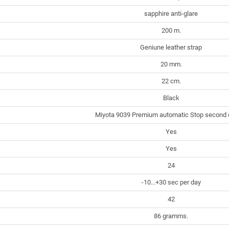
sapphire anti-glare
200 m.
Geniune leather strap
20 mm.
22 cm.
Black
Miyota 9039 Premium automatic Stop second 
Yes
Yes
24
-10...+30 sec per day
42
86 gramms.