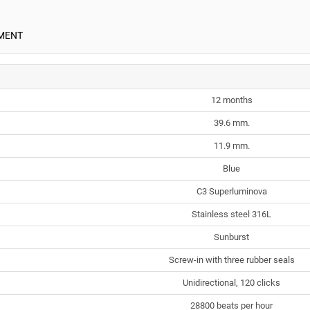
MENT
12 months
39.6 mm.
11.9 mm.
Blue
C3 Superluminova
Stainless steel 316L
Sunburst
Screw-in with three rubber seals
Unidirectional, 120 clicks
28800 beats per hour