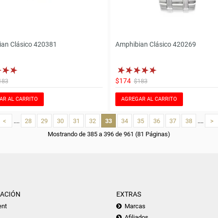
an Clásico 420381
Amphibian Clásico 420269
$174
183
$183
AR AL CARRITO
AGREGAR AL CARRITO
<
....
28
29
30
31
32
33
34
35
36
37
38
....
>
Mostrando de 385 a 396 de 961 (81 Páginas)
ACIÓN
EXTRAS
nt
Marcas
Afiliados