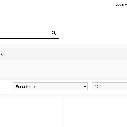
Login w
К"