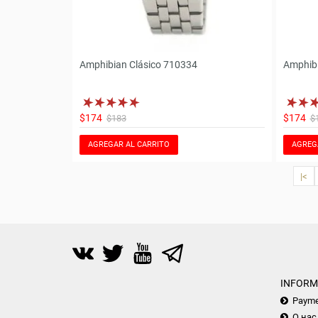
Amphibian Clásico 710334
Amphibi
$174
$174
$183
$
AGREGAR AL CARRITO
AGREG
|<
INFORM
Payme
О нас