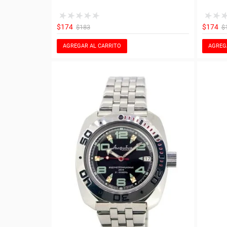
$174
$174
$183
$
AGREGAR AL CARRITO
AGREG