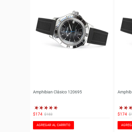
Amphibian Clásico 120695
Amphibi
$174
$174
$183
$
AGREGAR AL CARRITO
AGREG