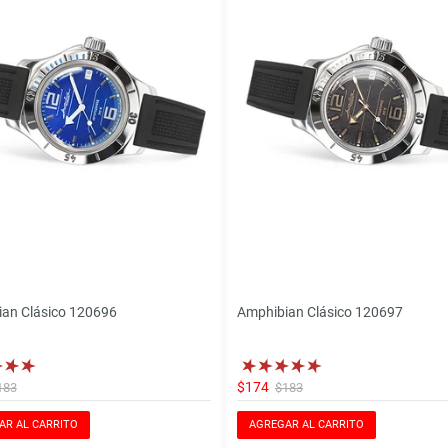
an Clásico 120696
Amphibian Clásico 120697
$174
183
$183
AR AL CARRITO
AGREGAR AL CARRITO