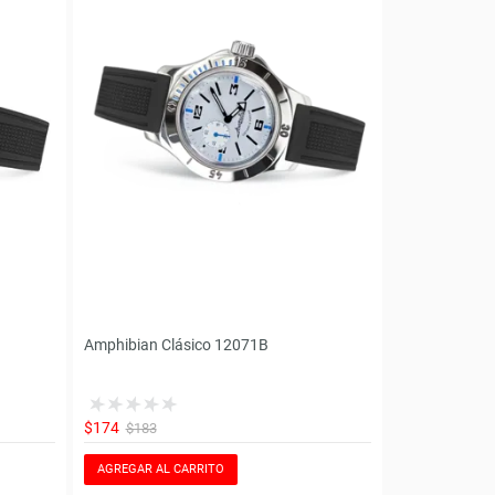
Amphibian Clásico 12071B
$174
$183
AGREGAR AL CARRITO