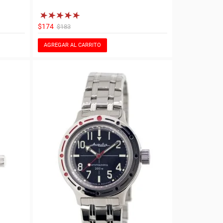
$174
$183
AGREGAR AL CARRITO