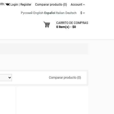
ith:
Login
|
Register
Comparar producto (0)
Account
Русский
English
Español
Italian
Deutsch
$
CARRITO DE COMPRAS
0 item(s) - $0
Comparar producto (0)