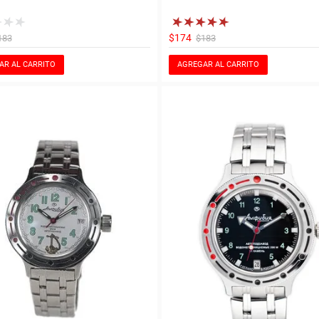
$174
183
$183
AR AL CARRITO
AGREGAR AL CARRITO