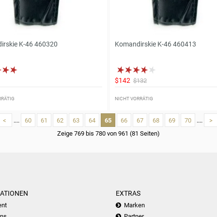
rskie K-46 460320
Komandirskie K-46 460413
$142
$132
RRÄTIG
NICHT VORRÄTIG
<
....
60
61
62
63
64
65
66
67
68
69
70
....
>
Zeige 769 bis 780 von 961 (81 Seiten)
ATIONEN
EXTRAS
nt
Marken
uns
Partner