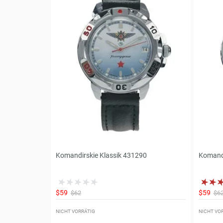
Komandirskie Klassik 431290
Komandi
$59
$59
$62
$6
NICHT VORRÄTIG
NICHT VO