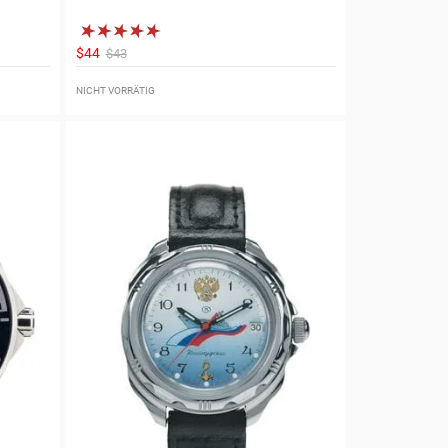
$44
$43
NICHT VORRÄTIG