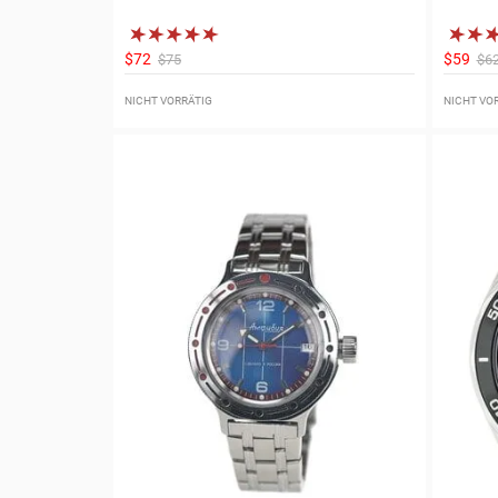
$72
$59
$75
$6
NICHT VORRÄTIG
NICHT VO