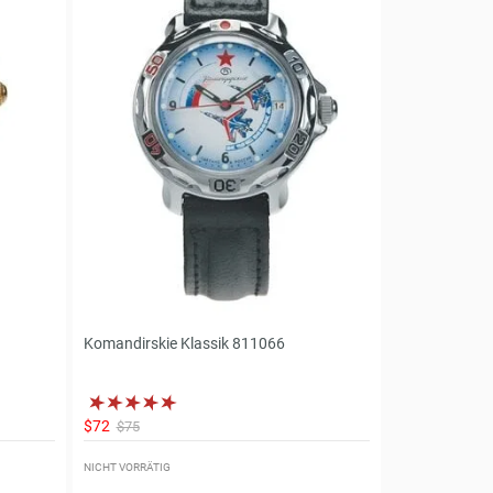
Komandirskie Klassik 811066
$72
$75
NICHT VORRÄTIG