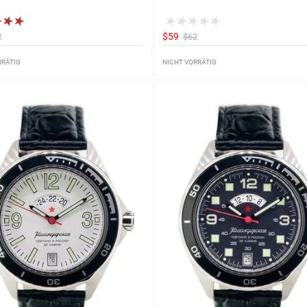
$59
2
$62
RRÄTIG
NICHT VORRÄTIG