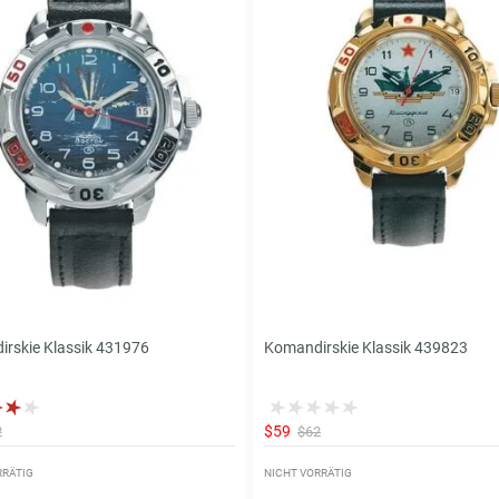
rskie Klassik 431976
Komandirskie Klassik 439823
$59
2
$62
RRÄTIG
NICHT VORRÄTIG