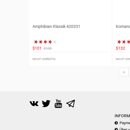
Amphibian Klassik 420331
Komandi
$101
$132
$106
NICHT VORRÄTIG
NICHT VO
|<
INFORM
Payme
Über 