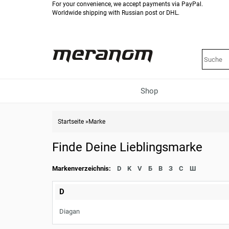
For your convenience, we accept payments via PayPal.
Worldwide shipping with Russian post or DHL.
Shop
Startseite
»
Marke
Finde Deine Lieblingsmarke
Markenverzeichnis:
D
K
V
Б
В
З
С
Ш
D
Diagan