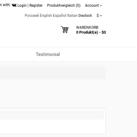
n with:
Login
|
Register
Produktvergleich (0)
Account
Русский
English
Español
Italian
Deutsch
$
WARENKORB
0 Produkt(e) - $0
Testimonial