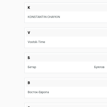
K
KONSTANTIN CHAYKIN
V
Vostok-Time
Б
Бетар
Буялов
В
Восток-Европа