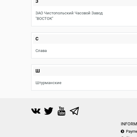
З
ЗАО Чистопольский Часовой Завод
"ВОСТОК"
С
Слава
Ш
Штурманские
INFORM
Payme