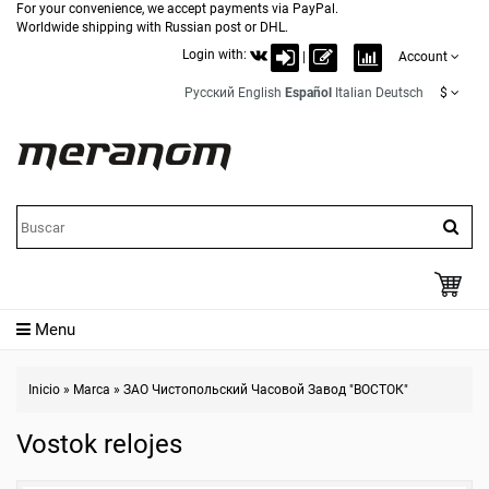
For your convenience, we accept payments via PayPal.
Worldwide shipping with Russian post or DHL.
Login with:
|
Account
Русский
English
Español
Italian
Deutsch
$
Menu
Inicio
»
Marca
»
ЗАО Чистопольский Часовой Завод "ВОСТОК"
Vostok relojes