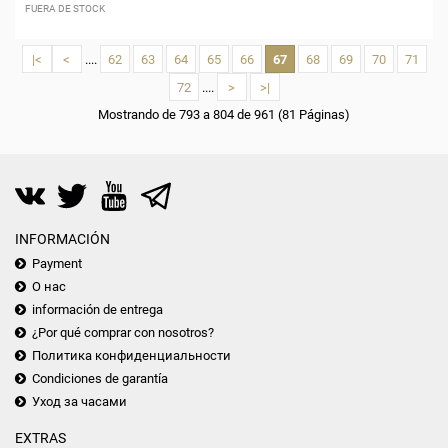
FUERA DE STOCK
|<
<
....
62
63
64
65
66
67
68
69
70
71
72
....
>
>|
Mostrando de 793 a 804 de 961 (81 Páginas)
INFORMACIÓN
Payment
О нас
información de entrega
¿Por qué comprar con nosotros?
Политика конфиденциальности
Condiciones de garantía
Уход за часами
EXTRAS