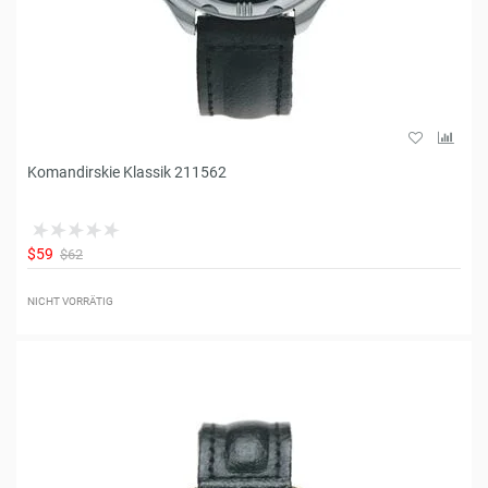
Komandirskie Klassik 211562
$59
$62
NICHT VORRÄTIG