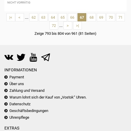
NICHT VORRÄTIG
|<
<
....
62
63
64
65
66
67
68
69
70
71
72
....
>
>|
Zeige 793 bis 804 von 961 (81 Seiten)
INFORMATIONEN
Payment
Über uns
Zahlung und Versand
Warum lohnt sich der Kauf von „Vostok“ Uhren.
Datenschutz
Geschäftsbedingungen
Uhrenpflege
EXTRAS