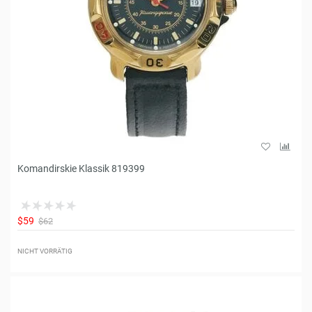
Komandirskie Klassik 819399
$59
$62
NICHT VORRÄTIG