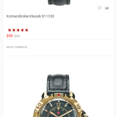
Komandirskie Klassik 811330
$59
$62
NICHT VORRÄTIG