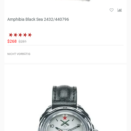
Amphibia Black Sea 2432/440796
$268
$281
NICHT VORRÄTIG