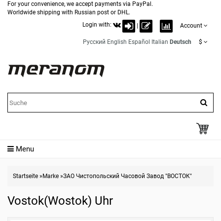
For your convenience, we accept payments via PayPal.
Worldwide shipping with Russian post or DHL.
Login with:
|
Account
Русский
English
Español
Italian
Deutsch
$
Menu
Startseite
»
Marke
»
ЗАО Чистопольский Часовой Завод "ВОСТОК"
Vostok(Wostok) Uhr