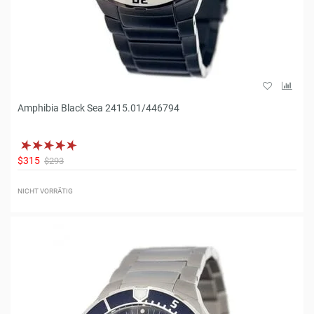
Amphibia Black Sea 2415.01/446794
$315
$293
NICHT VORRÄTIG