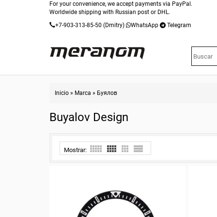
For your convenience, we accept payments via PayPal.
Worldwide shipping with Russian post or DHL.
+7-903-313-85-50
(Dmitry)
WhatsApp
Telegram
Inicio
»
Marca
»
Буялов
Buyalov Design
Mostrar: