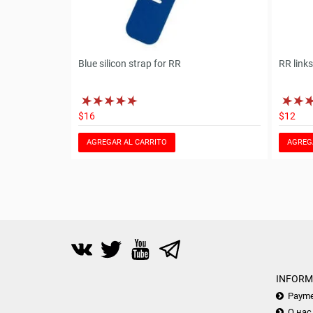
Blue silicon strap for RR
RR links
$16
$12
AGREGAR AL CARRITO
AGREG
INFORM
Payme
О нас