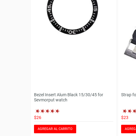
Bezel Insert Alum Black 15/30/45 for
Strap f
Sevmorput watch
$26
$23
AGREGAR AL CARRITO
AGREG