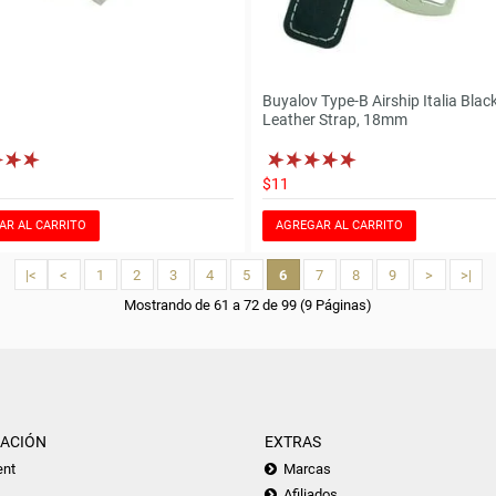
Buyalov Type-B Airship Italia Blac
Leather Strap, 18mm
$11
AR AL CARRITO
AGREGAR AL CARRITO
|<
<
1
2
3
4
5
6
7
8
9
>
>|
Mostrando de 61 a 72 de 99 (9 Páginas)
ACIÓN
EXTRAS
nt
Marcas
Afiliados