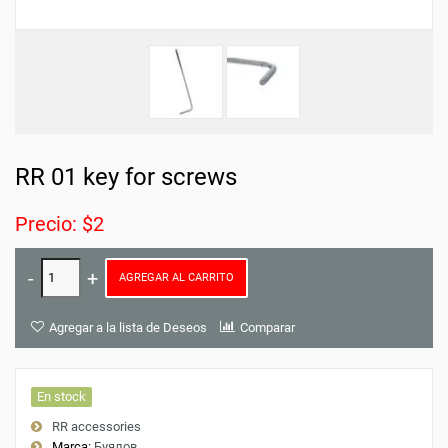
RR 01 key for screws
Precio: $2
AGREGAR AL CARRITO
Agregar a la lista de Deseos
Comparar
En stock
RR accessories
Marca:
Буялов