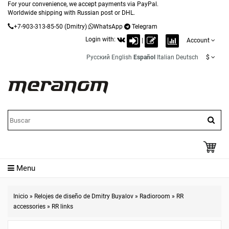
For your convenience, we accept payments via PayPal.
Worldwide shipping with Russian post or DHL.
+7-903-313-85-50
(Dmitry)
WhatsApp
Telegram
Login with:
|
Account
Русский
English
Español
Italian
Deutsch
$
Menu
Inicio
»
Relojes de diseño de Dmitry Buyalov
»
Radioroom
»
RR
accessories
»
RR links