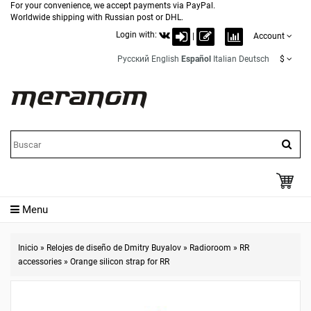
For your convenience, we accept payments via PayPal.
Worldwide shipping with Russian post or DHL.
Login with:
|
Account
Русский
English
Español
Italian
Deutsch
$
Menu
Inicio
»
Relojes de diseño de Dmitry Buyalov
»
Radioroom
»
RR
accessories
»
Orange silicon strap for RR