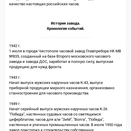
качество настоящих российских часов.
История завода.
Хронология событий.
1942 г.
1 июля в городе Чистополе часовой завод Главприбора НК МВ
№835, созданный на базе Второго московского часового
завода и завода ДОС, заработал в полную силу, выпуская
продукцию для нужд фронта.
1943 г.
Начат выпуск мужских наручных часов К-43, выпуск
приборной продукции мирного назначения, организовано
станкостроение для часового производства.
1949 г.
Начат серийный выпуск мужских наручных часов К-26
"Победа", настенных судовых часов со светящимся
циферблатом, часов для а/м "ЗиМ", "Волга", "Победа",
настенных и уличных промышленных часов. В июле 1950 года
завод приступил к строительству собственных