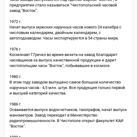
предприятие стало называться "Чистопольский часовой
завод "Восток".
1972 г.
Начат выпуск мужских наручных часов нового 24 калибра с
числовым календарем, двойным календарем, с
автоподзаводом. Часы экспортируются в 54 страны мира.
1976 г.
Космонавт Г.Гречко во время визита на завод благодарит
часовщиков за выпуск качественной продукции и дарит
чистопольцам часы "Восток", побывавшие в космосе.
1980 г.
В этом году заводом выпущено самое большое количество
наручных часов - 4,5 млн. штук. Вся продукция только первой
и высшей категорий качества.
1986 г.
Осваивается выпуск водосчетчиков, тахографов, начат выпуск
манометров. Завод переходит в Министерство
радиопромышленности. В Чистополе открыт факультет КАИ
"Восток".