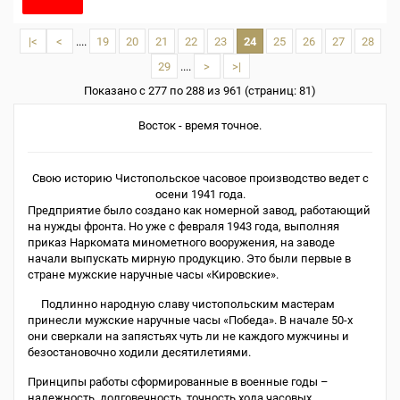
|<
<
....
19
20
21
22
23
24
25
26
27
28
29
....
>
>|
Показано с 277 по 288 из 961 (страниц: 81)
Восток - время точное.
Свою историю Чистопольское часовое производство ведет с
осени 1941 года.
Предприятие было создано как номерной завод, работающий
на нужды фронта. Но уже с февраля 1943 года, выполняя
приказ Наркомата минометного вооружения, на заводе
начали выпускать мирную продукцию. Это были первые в
стране мужские наручные часы «Кировские».
Подлинно народную славу чистопольским мастерам
принесли мужские наручные часы «Победа». В начале 50-х
они сверкали на запястьях чуть ли не каждого мужчины и
безостановочно ходили десятилетиями.
Принципы работы сформированные в военные годы –
надежность, долговечность, точность хода часовых