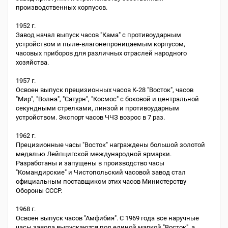
производственных корпусов.
1952 г.
Завод начал выпуск часов "Кама" с противоударным
устройством и пыле-влагонепроницаемым корпусом,
часовых приборов для различных отраслей народного
хозяйства.
1957 г.
Освоен выпуск прецизионных часов К-28 "Восток", часов
"Мир", "Волна", "Сатурн", "Космос" с боковой и центральной
секундными стрелками, линзой и противоударным
устройством. Экспорт часов ЧЧЗ возрос в 7 раз.
1962 г.
Прецизионные часы "Восток" награждены большой золотой
медалью Лейпцигской международной ярмарки.
Разработаны и запущены в производство часы
"Командирские" и Чистопольский часовой завод стал
официальным поставщиком этих часов Министерству
Обороны СССР.
1968 г.
Освоен выпуск часов "Амфибия". С 1969 года все наручные
часы завода выпускаются под единой маркой "Восток", а