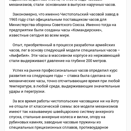
механизмов, стали основными в выпуске наручных часов.
Закономерно, что именно Чистопольский часовой завод в
1965 году стал официальным поставщиком часов для
Министерства обороны Советского Союза. Именно тогда на
предприятии были созданы часы «Командирские»,
известные сегодня во всем мире.
Опыт, приобретенный в процессе разработки армейских
часов, лег в основу следующей модели специальных часов –
«Амфибия». Эти часы в массивном корпусе из нержавеющей
стали выдерживают давление на глубине 200 метров.
Успех на рынке профессиональных часов определил курс
развития на следующие годы – ставка была сделана на
механические часы, точно отсчитывающие время при любой
температуре, в любой среде, выдерживающие значительные
удары и перегрузки.
За все время работы чистопольские часовщики ни на йоту
не отошли от классической схемы: все модели механизмов
имеют так называемую швейцарскию систему анкерного
спуска, стальные анкерные колеса и вилки, опору на
рубиновых камнях, заводные часовые пружины из
специальных прецизионных сплавов, противоударное