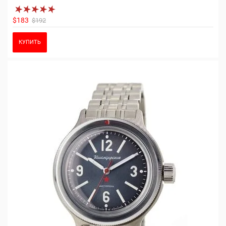
$183
$192
КУПИТЬ