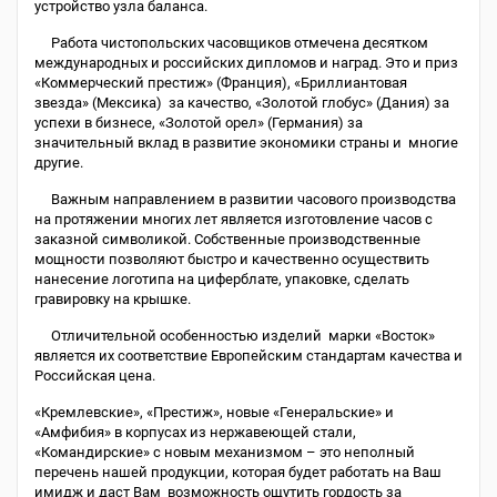
устройство узла баланса.
Работа чистопольских часовщиков отмечена десятком
международных и российских дипломов и наград. Это и приз
«Коммерческий престиж» (Франция), «Бриллиантовая
звезда» (Мексика) за качество, «Золотой глобус» (Дания) за
успехи в бизнесе, «Золотой орел» (Германия) за
значительный вклад в развитие экономики страны и многие
другие.
Важным направлением в развитии часового производства
на протяжении многих лет является изготовление часов с
заказной символикой. Собственные производственные
мощности позволяют быстро и качественно осуществить
нанесение логотипа на циферблате, упаковке, сделать
гравировку на крышке.
Отличительной особенностью изделий марки «Восток»
является их соответствие Европейским стандартам качества и
Российская цена.
«Кремлевские», «Престиж», новые «Генеральские» и
«Амфибия» в корпусах из нержавеющей стали,
«Командирские» с новым механизмом – это неполный
перечень нашей продукции, которая будет работать на Ваш
имидж и даст Вам возможность ощутить гордость за