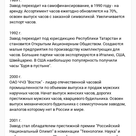
1989 г.
Завод переходит на самофинансирование, в 1990 году - на
аренду. Ассортимент часов ежегодно обновляется на 70%,
освоен выпуск часов с заказной символикой. Увеличивается
экспорт часов.
1992 г.
Завод переходит под юрисдикцию Республики Татарстан и
становится Открытым Акционерным Обществом. Создаются
малые предприятия по производству комплектующих для
часов. Большие партии часов экспортируются в Италию, США,
Швейцарию. В США наибольшую популярность получили
часы "Буря в пустыне".
2000 г.
ОАО ЧЧЗ "Восток" - лидер отечественной часовой
промышленности по объемам выпуска и продаж мужских
наручных часов. Начат выпуск женских часов, дорогих
престижных мужских часов, кварцевого будильника. Освоен
выпуск механического будильника с семисуточным заводом,
аналогов которому нет в России и мире.
2001 г.
Завод стал обладателем престижной премии "Российский
Национальный Олимп" в номинации "Технологии. Наука" и