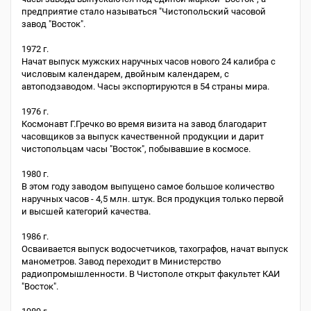
предприятие стало называться "Чистопольский часовой
завод "Восток".
1972 г.
Начат выпуск мужских наручных часов нового 24 калибра с
числовым календарем, двойным календарем, с
автоподзаводом. Часы экспортируются в 54 страны мира.
1976 г.
Космонавт Г.Гречко во время визита на завод благодарит
часовщиков за выпуск качественной продукции и дарит
чистопольцам часы "Восток", побывавшие в космосе.
1980 г.
В этом году заводом выпущено самое большое количество
наручных часов - 4,5 млн. штук. Вся продукция только первой
и высшей категорий качества.
1986 г.
Осваивается выпуск водосчетчиков, тахографов, начат выпуск
манометров. Завод переходит в Министерство
радиопромышленности. В Чистополе открыт факультет КАИ
"Восток".