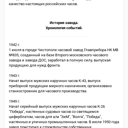
качество настоящих российских часов.
История завода.
Хронология событий.
1942 г.
1 июля в городе Чистополе часовой завод Главприбора НК МВ
№835, созданный на базе Второго московского часового
завода и завода ДОС, заработал в полную силу, выпуская
продукцию для нужд фронта.
1943 г.
Начат выпуск мужских наручных часов К-43, выпуск
приборной продукции мирного назначения, организовано
станкостроение для часового производства.
1949 г.
Начат серийный выпуск мужских наручных часов К-26
"Победа", настенных судовых часов со светящимся
циферблатом, часов для а/м "ЗиМ", "Волга", "Победа",
настенных и уличных промышленных часов. В июле 1950 года
завод приступил к строительству собственных