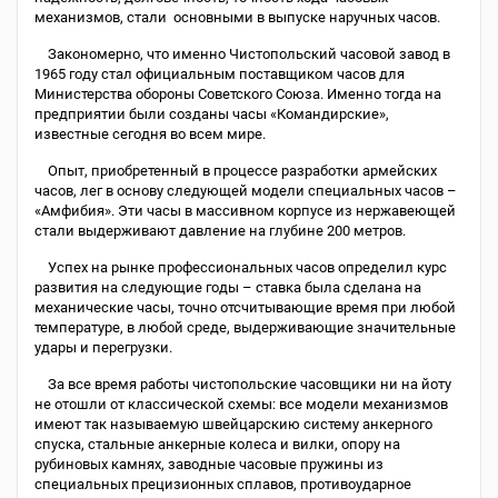
механизмов, стали основными в выпуске наручных часов.
Закономерно, что именно Чистопольский часовой завод в
1965 году стал официальным поставщиком часов для
Министерства обороны Советского Союза. Именно тогда на
предприятии были созданы часы «Командирские»,
известные сегодня во всем мире.
Опыт, приобретенный в процессе разработки армейских
часов, лег в основу следующей модели специальных часов –
«Амфибия». Эти часы в массивном корпусе из нержавеющей
стали выдерживают давление на глубине 200 метров.
Успех на рынке профессиональных часов определил курс
развития на следующие годы – ставка была сделана на
механические часы, точно отсчитывающие время при любой
температуре, в любой среде, выдерживающие значительные
удары и перегрузки.
За все время работы чистопольские часовщики ни на йоту
не отошли от классической схемы: все модели механизмов
имеют так называемую швейцарскию систему анкерного
спуска, стальные анкерные колеса и вилки, опору на
рубиновых камнях, заводные часовые пружины из
специальных прецизионных сплавов, противоударное