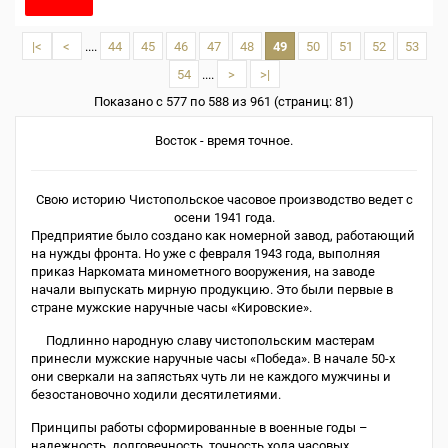
|<
<
....
44
45
46
47
48
49
50
51
52
53
54
....
>
>|
Показано с 577 по 588 из 961 (страниц: 81)
Восток - время точное.
Свою историю Чистопольское часовое производство ведет с
осени 1941 года.
Предприятие было создано как номерной завод, работающий
на нужды фронта. Но уже с февраля 1943 года, выполняя
приказ Наркомата минометного вооружения, на заводе
начали выпускать мирную продукцию. Это были первые в
стране мужские наручные часы «Кировские».
Подлинно народную славу чистопольским мастерам
принесли мужские наручные часы «Победа». В начале 50-х
они сверкали на запястьях чуть ли не каждого мужчины и
безостановочно ходили десятилетиями.
Принципы работы сформированные в военные годы –
надежность, долговечность, точность хода часовых