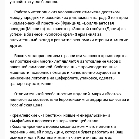
устройство узла баланса.
Работа чистопольских часовщиков отмечена десятком
международных и российских дипломов и наград. Это и приз
«Коммерческий престиж» (Франция), «Бриллиантовая
звезда» (Мексика) за качество, «Золотой глобус» (Дания) за
успехи в бизнесе, «Золотой орел» (Германия) за
значительный вклад в развитие экономики страны и многие
другие.
Важным направлением в развитии часового производства
на протяжении многих лет является изготовление часов с
заказной символикой. Собственные производственные
мощности позволяют быстро и качественно осуществить
нанесение логотипа на циферблате, упаковке, сделать
гравировку на крышке.
Отличительной особенностью изделий марки «Восток»
является их соответствие Европейским стандартам качества и
Российская цена.
«Кремлевские», «Престиж», новые «Генеральские» и
«Амфибия» в корпусах из нержавеющей стали,
«Командирские» с новым механизмом – это неполный
перечень нашей продукции, которая будет работать на Ваш
имидж и даст Вам возможность ощутить гордость за