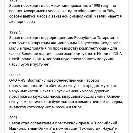
1989 г.
Завод переходит на самофинансирование, в 1990 году - на
аренду. Ассортимент часов ежегодно обновляется на 70%,
освоен выпуск часов с заказной символикой. Увеличивается
экспорт часов.
1992 г.
Завод переходит под юрисдикцию Республики Татарстан и
становится Открытым Акционерным Обществом. Создаются
малые предприятия по производству комплектующих для
часов. Большие партии часов экспортируются в Италию, США,
Швейцарию. В США наибольшую популярность получили
часы "Буря в пустыне".
2000 г.
ОАО ЧЧЗ "Восток" - лидер отечественной часовой
промышленности по объемам выпуска и продаж мужских
наручных часов. Начат выпуск женских часов, дорогих
престижных мужских часов, кварцевого будильника. Освоен
выпуск механического будильника с семисуточным заводом,
аналогов которому нет в России и мире.
2001 г.
Завод стал обладателем престижной премии "Российский
Национальный Олимп" в номинации "Технологии. Наука" и