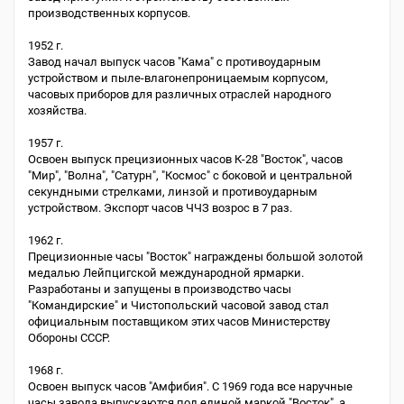
производственных корпусов.
1952 г.
Завод начал выпуск часов "Кама" с противоударным
устройством и пыле-влагонепроницаемым корпусом,
часовых приборов для различных отраслей народного
хозяйства.
1957 г.
Освоен выпуск прецизионных часов К-28 "Восток", часов
"Мир", "Волна", "Сатурн", "Космос" с боковой и центральной
секундными стрелками, линзой и противоударным
устройством. Экспорт часов ЧЧЗ возрос в 7 раз.
1962 г.
Прецизионные часы "Восток" награждены большой золотой
медалью Лейпцигской международной ярмарки.
Разработаны и запущены в производство часы
"Командирские" и Чистопольский часовой завод стал
официальным поставщиком этих часов Министерству
Обороны СССР.
1968 г.
Освоен выпуск часов "Амфибия". С 1969 года все наручные
часы завода выпускаются под единой маркой "Восток", а