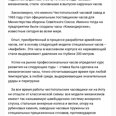
механизмов, стали основными в выпуске наручных часов.
Закономерно, что именно Чистопольский часовой завод в
1965 году стал официальным поставщиком часов для
Министерства обороны Советского Союза. Именно тогда на
предприятии были созданы часы «Командирские»,
известные сегодня во всем мире.
Опыт, приобретенный в процессе разработки армейских
часов, лег в основу следующей модели специальных часов –
«Амфибия». Эти часы в массивном корпусе из нержавеющей
стали выдерживают давление на глубине 200 метров.
Успех на рынке профессиональных часов определил курс
развития на следующие годы – ставка была сделана на
механические часы, точно отсчитывающие время при любой
температуре, в любой среде, выдерживающие значительные
удары и перегрузки.
За все время работы чистопольские часовщики ни на йоту
не отошли от классической схемы: все модели механизмов
имеют так называемую швейцарскию систему анкерного
спуска, стальные анкерные колеса и вилки, опору на
рубиновых камнях, заводные часовые пружины из
специальных прецизионных сплавов, противоударное