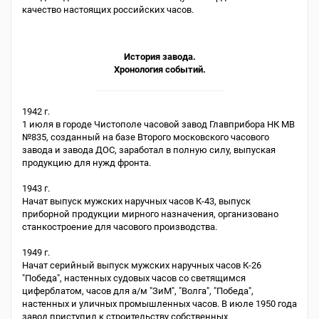
качество настоящих российских часов.
История завода.
Хронология событий.
1942 г.
1 июля в городе Чистополе часовой завод Главприбора НК МВ
№835, созданный на базе Второго московского часового
завода и завода ДОС, заработал в полную силу, выпуская
продукцию для нужд фронта.
1943 г.
Начат выпуск мужских наручных часов К-43, выпуск
приборной продукции мирного назначения, организовано
станкостроение для часового производства.
1949 г.
Начат серийный выпуск мужских наручных часов К-26
"Победа", настенных судовых часов со светящимся
циферблатом, часов для а/м "ЗиМ", "Волга", "Победа",
настенных и уличных промышленных часов. В июле 1950 года
завод приступил к строительству собственных