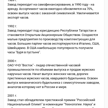
1989 г.
Завод переходит на самофинансирование, в 1990 году - на
аренду. Ассортимент часов ежегодно обновляется на 70%,
освоен выпуск часов с заказной символикой. Увеличивается
экспорт часов.
1992 г.
Завод переходит под юрисдикцию Республики Татарстан и
становится Открытым Акционерным Обществом. Создаются
малые предприятия по производству комплектующих для
часов. Большие партии часов экспортируются в Италию, США,
Швейцарию. В США наибольшую популярность получили
часы "Буря в пустыне".
2000 г.
ОАО ЧЧЗ "Восток" - лидер отечественной часовой
промышленности по объемам выпуска и продаж мужских
наручных часов. Начат выпуск женских часов, дорогих
престижных мужских часов, кварцевого будильника. Освоен
выпуск механического будильника с семисуточным заводом,
аналогов которому нет в России и мире.
2001 г.
Завод стал обладателем престижной премии "Российский
Национальный Олимп" в номинации "Технологии. Наука" и