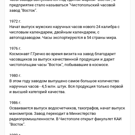
предприятие стало называться "Чистопольский часовой
завод "Восток".
1972 г.
Начат выпуск мужских наручных часов нового 24 калибра с
числовым календарем, двойным календарем, с
автоподзаводом. Часы экспортируются в 54 страны мира.
1976 г.
Космонавт Г.Гречко во время визита на завод благодарит
часовщиков за выпуск качественной продукции и дарит
чистопольцам часы "Восток", побывавшие в космосе.
1980 г.
В этом году заводом выпущено самое большое количество
наручных часов - 4,5 млн. штук. Вся продукция только первой
и высшей категорий качества.
1986 г.
Осваивается выпуск водосчетчиков, тахографов, начат выпуск
манометров. Завод переходит в Министерство
радиопромышленности. В Чистополе открыт факультет КАИ
"Восток".