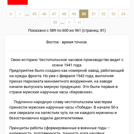
|<
<
....
45
46
47
48
49
50
51
52
53
54
55
....
>
>|
Показано с 589 по 600 из 961 (страниц: 81)
Восток - время точное.
Свою историю Чистопольское часовое производство ведет с
осени 1941 года.
Предприятие было создано как номерной завод, работающий
на нужды фронта. Но уже с февраля 1943 года, выполняя
приказ Наркомата минометного вооружения, на заводе
начали выпускать мирную продукцию. Это были первые в
стране мужские наручные часы «Кировские».
Подлинно народную славу чистопольским мастерам
принесли мужские наручные часы «Победа». В начале 50-х
они сверкали на запястьях чуть ли не каждого мужчины и
безостановочно ходили десятилетиями.
Принципы работы сформированные в военные годы –
надежность, долговечность, точность хода часовых