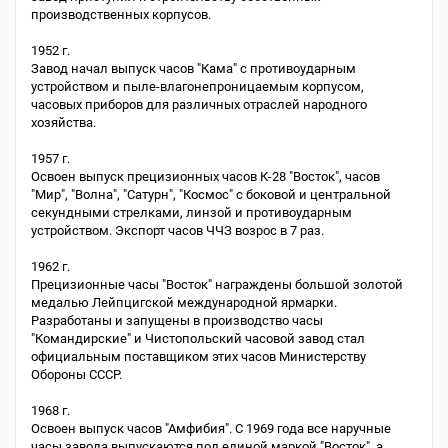
производственных корпусов.
1952 г.
Завод начал выпуск часов "Кама" с противоударным
устройством и пыле-влагонепроницаемым корпусом,
часовых приборов для различных отраслей народного
хозяйства.
1957 г.
Освоен выпуск прецизионных часов К-28 "Восток", часов
"Мир", "Волна", "Сатурн", "Космос" с боковой и центральной
секундными стрелками, линзой и противоударным
устройством. Экспорт часов ЧЧЗ возрос в 7 раз.
1962 г.
Прецизионные часы "Восток" награждены большой золотой
медалью Лейпцигской международной ярмарки.
Разработаны и запущены в производство часы
"Командирские" и Чистопольский часовой завод стал
официальным поставщиком этих часов Министерству
Обороны СССР.
1968 г.
Освоен выпуск часов "Амфибия". С 1969 года все наручные
часы завода выпускаются под единой маркой "Восток", а