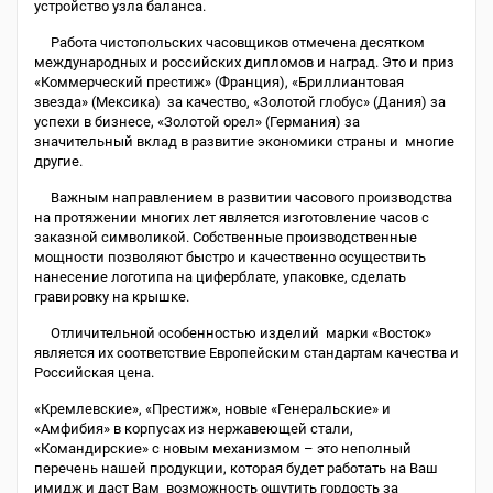
устройство узла баланса.
Работа чистопольских часовщиков отмечена десятком
международных и российских дипломов и наград. Это и приз
«Коммерческий престиж» (Франция), «Бриллиантовая
звезда» (Мексика) за качество, «Золотой глобус» (Дания) за
успехи в бизнесе, «Золотой орел» (Германия) за
значительный вклад в развитие экономики страны и многие
другие.
Важным направлением в развитии часового производства
на протяжении многих лет является изготовление часов с
заказной символикой. Собственные производственные
мощности позволяют быстро и качественно осуществить
нанесение логотипа на циферблате, упаковке, сделать
гравировку на крышке.
Отличительной особенностью изделий марки «Восток»
является их соответствие Европейским стандартам качества и
Российская цена.
«Кремлевские», «Престиж», новые «Генеральские» и
«Амфибия» в корпусах из нержавеющей стали,
«Командирские» с новым механизмом – это неполный
перечень нашей продукции, которая будет работать на Ваш
имидж и даст Вам возможность ощутить гордость за