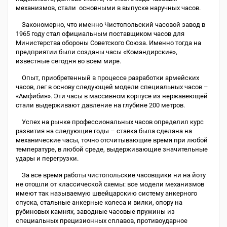
механизмов, стали основными в выпуске наручных часов.
Закономерно, что именно Чистопольский часовой завод в
1965 году стал официальным поставщиком часов для
Министерства обороны Советского Союза. Именно тогда на
предприятии были созданы часы «Командирские»,
известные сегодня во всем мире.
Опыт, приобретенный в процессе разработки армейских
часов, лег в основу следующей модели специальных часов –
«Амфибия». Эти часы в массивном корпусе из нержавеющей
стали выдерживают давление на глубине 200 метров.
Успех на рынке профессиональных часов определил курс
развития на следующие годы – ставка была сделана на
механические часы, точно отсчитывающие время при любой
температуре, в любой среде, выдерживающие значительные
удары и перегрузки.
За все время работы чистопольские часовщики ни на йоту
не отошли от классической схемы: все модели механизмов
имеют так называемую швейцарскию систему анкерного
спуска, стальные анкерные колеса и вилки, опору на
рубиновых камнях, заводные часовые пружины из
специальных прецизионных сплавов, противоударное