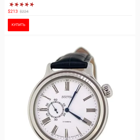
$213
$224
КУПИТЬ