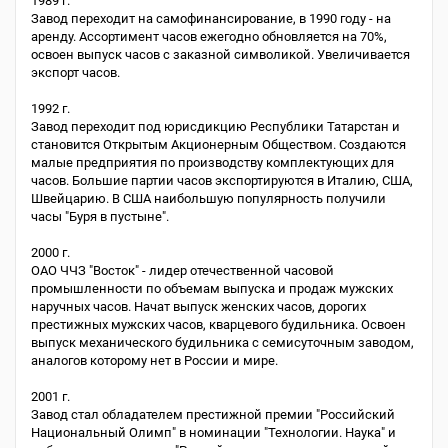
1989 г.
Завод переходит на самофинансирование, в 1990 году - на
аренду. Ассортимент часов ежегодно обновляется на 70%,
освоен выпуск часов с заказной символикой. Увеличивается
экспорт часов.
1992 г.
Завод переходит под юрисдикцию Республики Татарстан и
становится Открытым Акционерным Обществом. Создаются
малые предприятия по производству комплектующих для
часов. Большие партии часов экспортируются в Италию, США,
Швейцарию. В США наибольшую популярность получили
часы "Буря в пустыне".
2000 г.
ОАО ЧЧЗ "Восток" - лидер отечественной часовой
промышленности по объемам выпуска и продаж мужских
наручных часов. Начат выпуск женских часов, дорогих
престижных мужских часов, кварцевого будильника. Освоен
выпуск механического будильника с семисуточным заводом,
аналогов которому нет в России и мире.
2001 г.
Завод стал обладателем престижной премии "Российский
Национальный Олимп" в номинации "Технологии. Наука" и