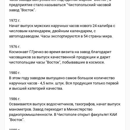
предприятие стало называться "Чистопольский часовой
завод "Восток".
1972 г.
Начат выпуск мужских наручных часов нового 24 калибра с
числовым календарем, двойным календарем, с
автоподзаводом. Часы экспортируются в 54 страны мира.
1976 г.
Космонавт Г.Гречко во время визита на завод благодарит
часовщиков за выпуск качественной продукции и дарит
чистопольцам часы "Восток", побывавшие в космосе.
1980 г.
В этом году заводом выпущено самое большое количество
наручных часов - 4,5 млн. штук. Вся продукция только первой
и высшей категорий качества.
1986 г.
Осваивается выпуск водосчетчиков, тахографов, начат выпуск
манометров. Завод переходит в Министерство
радиопромышленности. В Чистополе открыт факультет КАИ
"Восток".