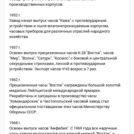
производственных корпусов.
1952 г.
Завод начал выпуск часов "Кама" с противоударным
устройством и пыле-влагонепроницаемым корпусом,
часовых приборов для различных отраслей народного
хозяйства.
1957 г.
Освоен выпуск прецизионных часов К-28 "Восток", часов
"Мир", "Волна", "Сатурн", "Космос" с боковой и центральной
секундными стрелками, линзой и противоударным
устройством. Экспорт часов ЧЧЗ возрос в 7 раз.
1962 г.
Прецизионные часы "Восток" награждены большой золотой
медалью Лейпцигской международной ярмарки.
Разработаны и запущены в производство часы
"Командирские" и Чистопольский часовой завод стал
официальным поставщиком этих часов Министерству
Обороны СССР.
1968 г.
Освоен выпуск часов "Амфибия". С 1969 года все наручные
часы завода выпускаются под единой маркой "Восток", а