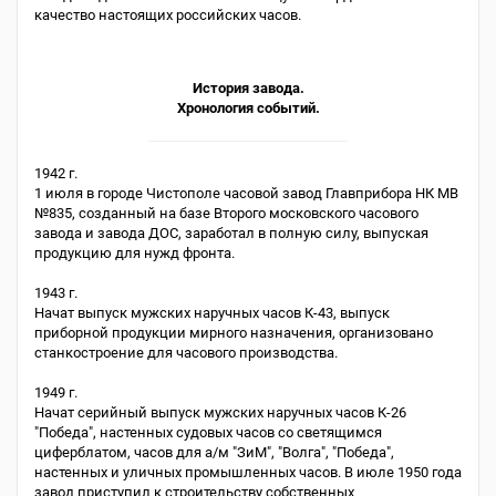
качество настоящих российских часов.
История завода.
Хронология событий.
1942 г.
1 июля в городе Чистополе часовой завод Главприбора НК МВ
№835, созданный на базе Второго московского часового
завода и завода ДОС, заработал в полную силу, выпуская
продукцию для нужд фронта.
1943 г.
Начат выпуск мужских наручных часов К-43, выпуск
приборной продукции мирного назначения, организовано
станкостроение для часового производства.
1949 г.
Начат серийный выпуск мужских наручных часов К-26
"Победа", настенных судовых часов со светящимся
циферблатом, часов для а/м "ЗиМ", "Волга", "Победа",
настенных и уличных промышленных часов. В июле 1950 года
завод приступил к строительству собственных