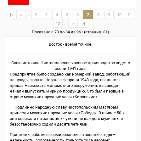
|<
<
....
2
3
4
5
6
7
8
9
10
11
12
....
>
>|
Показано с 73 по 84 из 961 (страниц: 81)
Восток - время точное.
Свою историю Чистопольское часовое производство ведет с
осени 1941 года.
Предприятие было создано как номерной завод, работающий
на нужды фронта. Но уже с февраля 1943 года, выполняя
приказ Наркомата минометного вооружения, на заводе
начали выпускать мирную продукцию. Это были первые в
стране мужские наручные часы «Кировские».
Подлинно народную славу чистопольским мастерам
принесли мужские наручные часы «Победа». В начале 50-х
они сверкали на запястьях чуть ли не каждого мужчины и
безостановочно ходили десятилетиями.
Принципы работы сформированные в военные годы –
надежность, долговечность, точность хода часовых