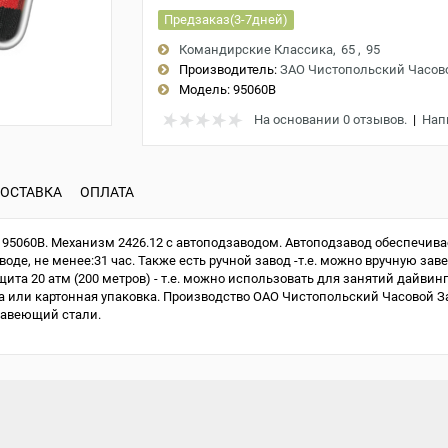
Предзаказ(3-7дней)
Командирские Классика
65
95
Производитель:
ЗАО Чистопольский Часов
Модель:
95060B
На основании 0 отзывов.
|
Нап
ОСТАВКА
ОПЛАТА
5060B. Механизм 2426.12 с автоподзаводом. Автоподзавод обеспечивае
е, не менее:31 час. Также есть ручной завод -т.е. можно вручную завес
та 20 атм (200 метров) - т.е. можно использовать для занятий дайвинг
или картонная упаковка. Производство ОАО Чистопольский Часовой Зав
жавеющий стали.