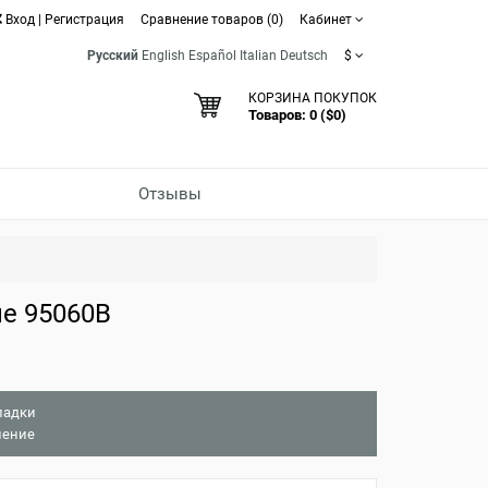
Вход
|
Регистрация
Сравнение товаров (0)
Кабинет
Русский
English
Español
Italian
Deutsch
$
КОРЗИНА ПОКУПОК
Товаров: 0 ($0)
Отзывы
е 95060B
ладки
нение