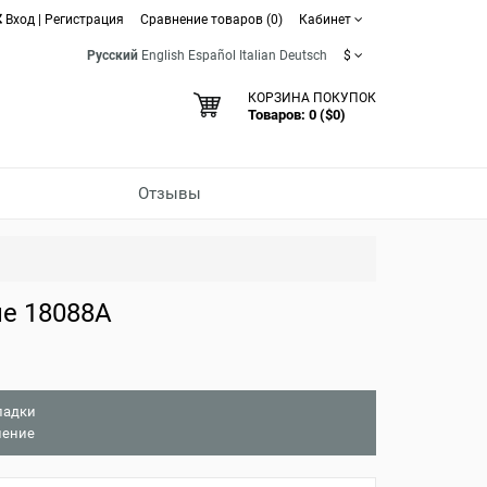
Вход
|
Регистрация
Сравнение товаров (0)
Кабинет
Русский
English
Español
Italian
Deutsch
$
КОРЗИНА ПОКУПОК
Товаров: 0 ($0)
Отзывы
е 18088A
ладки
нение