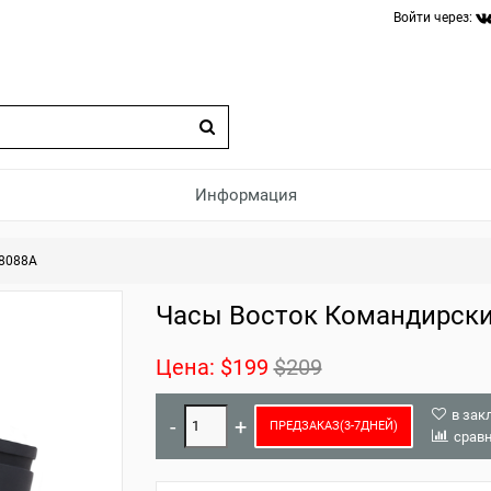
Войти через:
Информация
8088A
Часы Восток Командирски
Цена:
$199
$209
в зак
ПРЕДЗАКАЗ(3-7ДНЕЙ)
срав