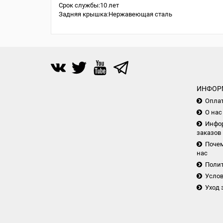
Срок службы:10 лет
Задняя крышка:Нержавеющая сталь
ИНФОР
Опла
О нас
Инфор
заказов
Почем
нас
Поли
Услов
Уход 